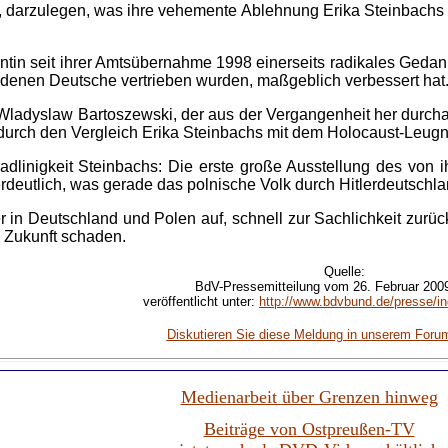
auf, darzulegen, was ihre vehemente Ablehnung Erika Steinbac
dentin seit ihrer Amtsübernahme 1998 einerseits radikales Ged
denen Deutsche vertrieben wurden, maßgeblich verbessert hat
Wladyslaw Bartoszewski, der aus der Vergangenheit her durcha
urch den Vergleich Erika Steinbachs mit dem Holocaust-Leugner
 Geradlinigkeit Steinbachs: Die erste große Ausstellung de
utlich, was gerade das polnische Volk durch Hitlerdeutschland
iker in Deutschland und Polen auf, schnell zur Sachlichkeit 
 Zukunft schaden.
Quelle:
BdV-Pressemitteilung vom 26. Februar 2009
veröffentlicht unter:
http://www.bdvbund.de/presse/i
Diskutieren Sie diese Meldung in unserem Foru
Medienarbeit über Grenzen hinweg
Beiträge von Ostpreußen-TV