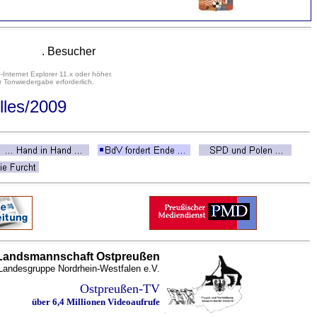
. Besucher
-Internet Explorer 11.x oder höher.
 Tonwiedergabe erforderlich.
lles
/2009
Landsmannschaft Ostpreußen
Landesgruppe Nordrhein-Westfalen e.V.
Ostpreußen-TV
über 6,4 Millionen Videoaufrufe