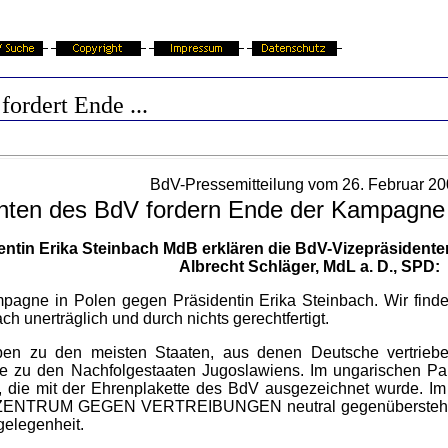
fordert Ende ...
BdV-Pressemitteilung vom 26. Februar 20
enten des BdV fordern Ende der Kampagne
tin Erika Steinbach MdB erklären die BdV-Vizepräsidenten
Albrecht Schläger, MdL a. D., SPD:
agne in Polen gegen Präsidentin Erika Steinbach. Wir finden
 unerträglich und durch nichts gerechtfertigt.
en zu den meisten Staaten, aus denen Deutsche vertriebe
wie zu den Nachfolgestaaten Jugoslawiens. Im ungarischen Pa
, die mit der Ehrenplakette des BdV ausgezeichnet wurde. Im
ZENTRUM GEGEN VERTREIBUNGEN neutral gegenübersteht. Dor
gelegenheit.