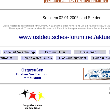
jetzt auch als DVD-Video erhältlich
Seit dem 02.01.2005 sind Sie der
Diese Netzseite ist optimiert für 800x600 / 1024x768 oder höher und 24 Bit Farbtiefe sowie MS
Netscape ab 7.x oder andere Browser mit Einschränkungen verwendbar. - Soundkarte für
www.ostdeutsches-forum.net/aktue
Ostpreußen
Erleben Sie Tradition
mit Zukunft
Junge Generation
im BdV NRW