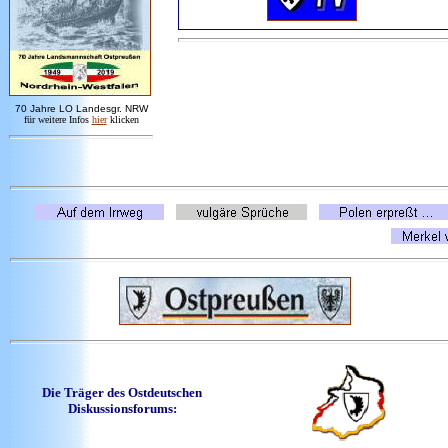
7
0 Jahre LO
Landesgr
.
NRW
für weitere Infos
hie
r
klicken
Die Träger des Ostdeutschen
Diskussionsforums: