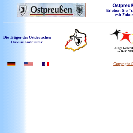
Ostpreu
Erleben Sie Tr
mit Zukun
Die Träger des Ostdeutschen
Diskussionsforums:
Junge Generat
im BdV NR
Copyright 