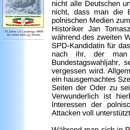
nicht alle Deutschen un
nicht, dass man die B
polnischen Medien zum
Historiker Jan Tomas
7
0 Jahre LO
Landesgr
.
NRW
für weitere Infos
hie
r
klicken
während des zweiten Wel
SPD-Kandidatin für da
nach ihr, der man e
Bundestagswahljahr, se
vergessen wird. Allgem
ein hausgemachtes Szen
Seiten der Oder zu se
Verwunderlich ist hie
Interessen der polnis
Attacken voll unterstützt
Während man sich in Po