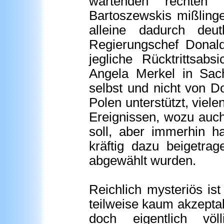
wartenden rechten 
Bartoszewskis mißlinge
alleine dadurch deu
Regierungschef Donald
jegliche Rücktrittsab
Angela Merkel in Sac
selbst und nicht von D
Polen unterstützt, viele
Ereignissen, wozu auch
soll, aber immerhin ha
kräftig dazu beigetra
abgewählt wurden.
Reichlich mysteriös ist
teilweise kaum akzepta
doch eigentlich vö