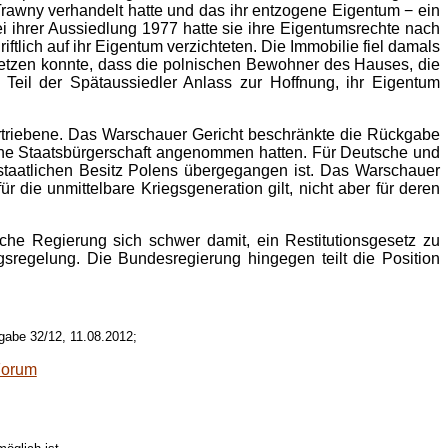
Trawny verhandelt hatte und das ihr entzogene Eigentum − ein
i ihrer Aussiedlung 1977 hatte sie ihre Eigentumsrechte nach
tlich auf ihr Eigentum verzichteten. Die Immobilie fiel damals
chsetzen konnte, dass die polnischen Bewohner des Hauses, die
 Teil der Spätaussiedler Anlass zur Hoffnung, ihr Eigentum
 Vertriebene. Das Warschauer Gericht beschränkte die Rückgabe
he Staatsbürgerschaft angenommen hatten. Für Deutsche und
staatlichen Besitz Polens übergegangen ist. Das Warschauer
r die unmittelbare Kriegsgeneration gilt, nicht aber für deren
che Regierung sich schwer damit, ein Restitutionsgesetz zu
regelung. Die Bundesregierung hingegen teilt die Position
gabe 32/12, 11.08.2012;
Forum