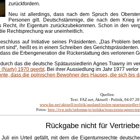
zurückfordern.
Neu ist allerdings, dass nach dem Spruch des Obersten
Personen gilt. Deutschstämmige, die nach dem Krieg i
s Recht, ihr Eigentum zurückzubekommen. Schon in den vergan
ie Rechtsprechung war uneinheitlich.
eschluss auf Initiative seines Präsidenten. „Das Problem bet
 sind“, heißt es in einem Schreiben des Gerichtspräsidenten
dass die Erbengeneration die Rückerstattung des verlorenen Gu
l, durch das die deutsche Spätaussiedlerin Agnes Trawny im v
 (Narty) 1970 geerbt
. Bei ihrer Aussiedlung im Jahr 1977 verlor 
nnte, dass die polnischen Bewohner des Hauses, die sich bis da
Quellen:
Text: FAZ.net, Aktuell - Politik, 04.07.20
www.faz.net/aktuell/politik/ausland/polen-spaetaussiedler
Fotos:
http://tvp.info/informacje/polska/roszczenia-agnes-tr
Rückgabe nicht für Vertrieb
Juli ein Urteil gefällt, mit dem die Eigentumsrechte deutsche