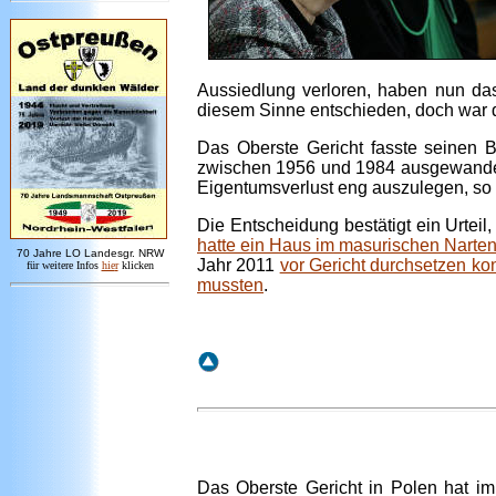
Aussiedlung verloren, haben nun da
diesem Sinne entschieden, doch war d
Das Oberste Gericht fasste seinen B
zwischen 1956 und 1984 ausgewandert
Eigentumsverlust eng auszulegen, so 
Die Entscheidung bestätigt ein Urtei
hatte ein Haus im masurischen Narten
7
0 Jahre LO
Landesgr
.
NRW
Jahr 2011
vor Gericht durchsetzen ko
für weitere Infos
hie
r
klicken
mussten
.
Das Oberste Gericht in Polen hat im 