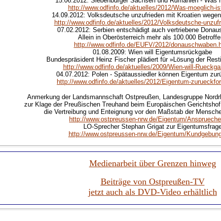
15.06.2012: Siebenbürger Sachsen und Rumänien - Was m
http://www.odfinfo.de/aktuelles/2012/Was-moeglich-is
14.09.2012: Volksdeutsche unzufrieden mit Kroatien wegen 
http://www.odfinfo.de/aktuelles/2012/Volksdeutsche-unzuf
07.02.2012: Serbien entschädigt auch vertriebene Dona
Allein in Oberösterreich mehr als 100.000 Betroff
http://www.odfinfo.de/EUFV/2012/donauschwaben.
01.08.2009: Wien will Eigentumsrückgabe
Bundespräsident Heinz Fischer plädiert für »Lösung der Resti
http://www.odfinfo.de/aktuelles/2009/Wien-will-Rueckg
04.07.2012: Polen - Spätaussiedler können Eigentum zur
http://www.odfinfo.de/aktuelles/2012/Eigentum-zurueckfo
Anmerkung der Landsmannschaft Ostpreußen, Landesgruppe Nordrh
zur Klage der Preußischen Treuhand beim Europäischen Gerichtshof
die Vertreibung und Enteignung vor den Maßstab der Mensche
http://www.ostpreussen-nrw.de/Eigentum/Anspruech
LO-Sprecher Stephan Grigat
zur
Eigentumsfrag
http://www.ostpreussen-nrw.de/Eigentum/Kundgebun
Medienarbeit über Grenzen hinweg
Beiträge von Ostpreußen-TV
jetzt auch als DVD-Video erhältlich