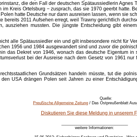
orinstanz, die den Fall der deutschen Spätaussiedlerin Agnes 
im Kreis Ortelsburg − zusprach, das sie 1970 geerbt hatte. Be
olen hatte Deutsche nur dann ausreisen lassen, wenn sie schrif
tte bereits 2011 Aufsehen erregt, weil Trawny gerichtlich dur
en, ausziehen mussten. Die jüngste Entscheidung gibt einem
 nicht alle Spätaussiedler ein und gilt insbesondere nicht für
schen 1956 und 1984 ausgewandert sind und zuvor die polnisc
rhin das Dekret von 1946, wonach das deutsche Eigentum in 
entumsverlust bei der Ausreise nach dem Gesetz von 1961 nur fü
echtsstaatlichen Grundsätzen handeln müsste, tut die polnis
n den USA drängen Polen seit Jahren zu einer Entschädigungs
Quelle:
Preußische Allgemeine Zeitung
/ Das Ostpreußenblatt Aus
Diskutieren Sie diese Meldung in unserem 
_______________________________
weitere Informationen: